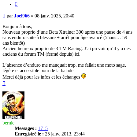
Citer
Message
par
Joel966
»
08 janv. 2025, 20:40
Bonjour à tous,
Nouveau proprio d’une Beta Xtrainer 300 après une pause de 4 ans
sans enduro suite à blessure + arrêt pour âge avancé (55ans… 59
ans bientôt)
Ancien heureux proprio de 3 TM Racing. J’ai pu voir qu’il y a des
anciens du forum TM (fermé depuis) ici.
L’absence d’enduro me manquait trop, me fallait une moto sage,
légère et accessible pour de la balade.
Merci déjà pour les infos et les échanges
Haut
bernie
Messages :
1715
Enregistré le :
25 janv. 2013, 23:44