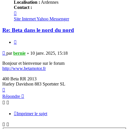
Localisation :
Ardennes
Contact :
Contacter
bernie
Site Internet
Yahoo Messenger
Re: Beta dans le nord du nord
Citer
Message
par
bernie
»
10 janv. 2025, 15:18
Bonjour et bienvenue sur le forum
http://www.betamotor.fr
400 Beta RR 2013
Harley Davidson 883 Sportster SL
Haut
Répondre
Imprimer le sujet