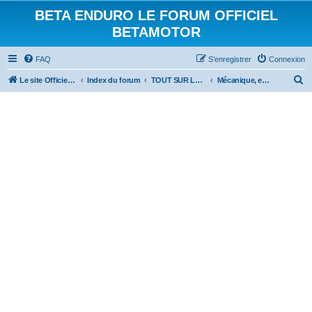
BETA ENDURO LE FORUM OFFICIEL
BETAMOTOR
FAQ
S’enregistrer
Connexion
R
Le site Officiel Beta Enduro
Index du forum
TOUT SUR LES BETA
Mécanique, entretien et astuces
e
c
h
e
r
c
h
e
r