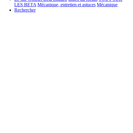
LES BETA
Mécanique, entretien et astuces
Mécanique
Rechercher