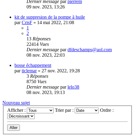
Dernier message
par
pierrem
09 nov. 2023, 13:26
kit de suppresion de la pompe à huile
par
CrisF
»
14 mai 2022, 21:08
1
2
13
Réponses
22414
Vues
Dernier message
par
dfdeschamps@aol.com
08 nov. 2023, 22:03
bosse échappement
par
ticlemar
»
27 nov. 2022, 19:28
3
Réponses
8750
Vues
Dernier message
par
lelo38
08 nov. 2023, 19:13
Nouveau sujet
Afficher :
Trier par :
Ordre :