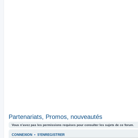
Partenariats, Promos, nouveautés
Vous n’avez pas les permissions requises pour consulter les sujets de ce forum.
CONNEXION
•
S’ENREGISTRER