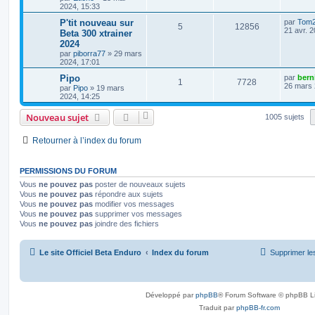
e
o
s
m
n
2024, 15:33
e
i
p
e
s
s
e
n
D
P'tit nouveau sur
par
Tom
R
V
5
12856
s
r
e
21 avr. 
Beta 300 xtrainer
a
o
s
m
s
r
2024
g
é
u
e
n
e
s
par
piborra77
»
29 mars
n
i
e
s
2024, 17:01
p
e
e
a
s
r
s
D
Pipo
g
par
bern
o
s
m
R
V
1
7728
e
e
26 mars 
par
Pipo
»
19 mars
e
e
r
2024, 14:25
s
n
é
u
n
s
s
i
a
Nouveau sujet
1005 sujets
s
p
e
e
g
r
e
e
o
s
m
Retourner à l’index du forum
e
s
s
n
s
a
PERMISSIONS DU FORUM
s
g
Vous
ne pouvez pas
poster de nouveaux sujets
e
e
Vous
ne pouvez pas
répondre aux sujets
Vous
ne pouvez pas
modifier vos messages
s
Vous
ne pouvez pas
supprimer vos messages
Vous
ne pouvez pas
joindre des fichiers
Le site Officiel Beta Enduro
Index du forum
Supprimer le
Développé par
phpBB
® Forum Software © phpBB L
Traduit par
phpBB-fr.com