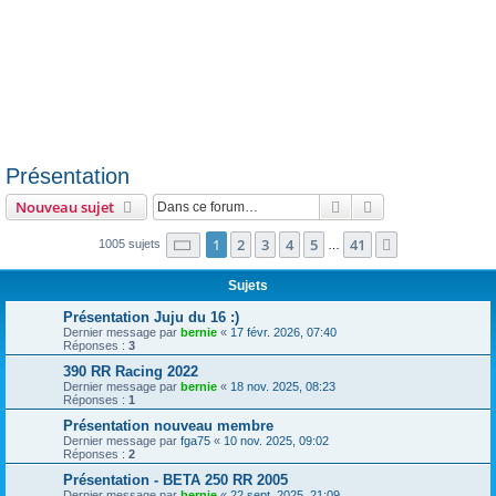
Présentation
Rechercher
Recherche avanc
Nouveau sujet
Page
1
sur
41
1
2
3
4
5
41
Suivante
1005 sujets
…
Sujets
Présentation Juju du 16 :)
Dernier message par
bernie
«
17 févr. 2026, 07:40
Réponses :
3
390 RR Racing 2022
Dernier message par
bernie
«
18 nov. 2025, 08:23
Réponses :
1
Présentation nouveau membre
Dernier message par
fga75
«
10 nov. 2025, 09:02
Réponses :
2
Présentation - BETA 250 RR 2005
Dernier message par
bernie
«
22 sept. 2025, 21:09