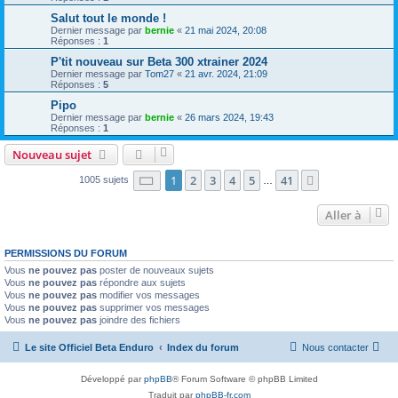
Salut tout le monde !
Dernier message par
bernie
«
21 mai 2024, 20:08
Réponses :
1
P'tit nouveau sur Beta 300 xtrainer 2024
Dernier message par
Tom27
«
21 avr. 2024, 21:09
Réponses :
5
Pipo
Dernier message par
bernie
«
26 mars 2024, 19:43
Réponses :
1
Nouveau sujet
Page
1
sur
41
1
2
3
4
5
41
Suivante
1005 sujets
…
Aller à
PERMISSIONS DU FORUM
Vous
ne pouvez pas
poster de nouveaux sujets
Vous
ne pouvez pas
répondre aux sujets
Vous
ne pouvez pas
modifier vos messages
Vous
ne pouvez pas
supprimer vos messages
Vous
ne pouvez pas
joindre des fichiers
Le site Officiel Beta Enduro
Index du forum
Nous contacter
Développé par
phpBB
® Forum Software © phpBB Limited
Traduit par
phpBB-fr.com