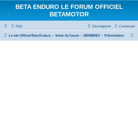
BETA ENDURO LE FORUM OFFICIEL
BETAMOTOR
FAQ
S’enregistrer
Connexion
R
Le site Officiel Beta Enduro
Index du forum
MEMBRES
Présentation
e
c
h
e
r
c
h
e
r