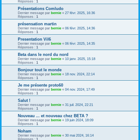
Réponses :
1
Présentations Comludo
Dernier message par
bernie
«
27 févr. 2025, 16:36
Réponses :
1
présensation martin
Dernier message par
bernie
«
06 févr. 2025, 14:36
Réponses :
1
Presentation Vil6
Dernier message par
bernie
«
06 févr. 2025, 14:35
Réponses :
1
Beta dans le nord du nord
Dernier message par
bernie
«
10 janv. 2025, 15:18
Réponses :
1
Bonjour tout le monde
Dernier message par
bernie
«
18 nov. 2024, 22:14
Réponses :
1
Je me présente proto60
Dernier message par
bernie
«
04 nov. 2024, 17:49
Réponses :
1
Salut !
Dernier message par
bernie
«
31 juil. 2024, 22:21
Réponses :
1
Nouveau ... et nouveau chez BETA ?
Dernier message par
bernie
«
19 juin 2024, 18:09
Réponses :
1
Noham
Dernier message par
bernie
«
30 mai 2024, 16:14
Réponses :
1