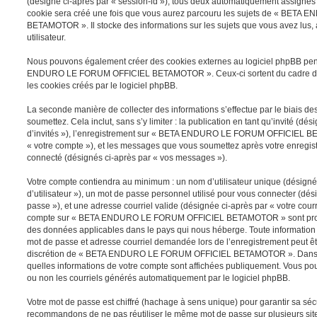
(désigné ci-après par « session-id »), tous deux automatiquement assignés 
cookie sera créé une fois que vous aurez parcouru les sujets de « BE
BETAMOTOR ». Il stocke des informations sur les sujets que vous avez lus, 
utilisateur.
Nous pouvons également créer des cookies externes au logiciel phpBB pe
ENDURO LE FORUM OFFICIEL BETAMOTOR ». Ceux-ci sortent du cadre de 
les cookies créés par le logiciel phpBB.
La seconde manière de collecter des informations s’effectue par le biais 
soumettez. Cela inclut, sans s’y limiter : la publication en tant qu’invité (d
d’invités »), l’enregistrement sur « BETA ENDURO LE FORUM OFFICIEL B
« votre compte »), et les messages que vous soumettez après votre enregis
connecté (désignés ci-après par « vos messages »).
Votre compte contiendra au minimum : un nom d’utilisateur unique (désigné
d’utilisateur »), un mot de passe personnel utilisé pour vous connecter (dés
passe »), et une adresse courriel valide (désignée ci-après par « votre courr
compte sur « BETA ENDURO LE FORUM OFFICIEL BETAMOTOR » sont protégée
des données applicables dans le pays qui nous héberge. Toute information a
mot de passe et adresse courriel demandée lors de l’enregistrement peut être
discrétion de « BETA ENDURO LE FORUM OFFICIEL BETAMOTOR ». Dans tou
quelles informations de votre compte sont affichées publiquement. Vous po
ou non les courriels générés automatiquement par le logiciel phpBB.
Votre mot de passe est chiffré (hachage à sens unique) pour garantir sa sé
recommandons de ne pas réutiliser le même mot de passe sur plusieurs sites