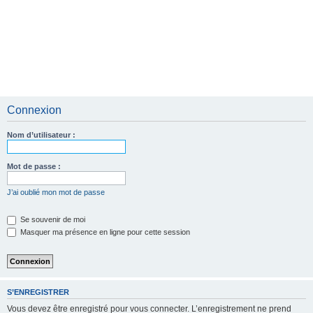
Connexion
Nom d’utilisateur :
Mot de passe :
J’ai oublié mon mot de passe
Se souvenir de moi
Masquer ma présence en ligne pour cette session
S’ENREGISTRER
Vous devez être enregistré pour vous connecter. L’enregistrement ne prend