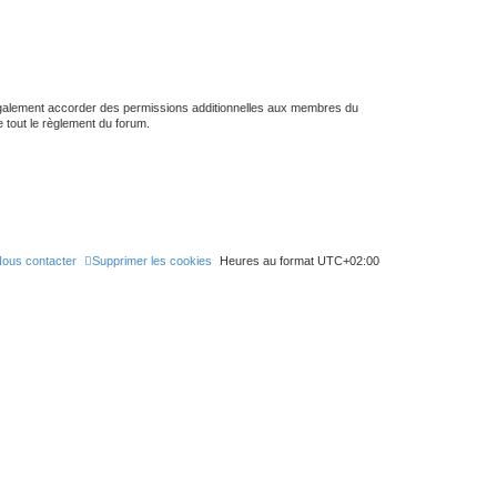
 également accorder des permissions additionnelles aux membres du
e tout le règlement du forum.
ous contacter
Supprimer les cookies
Heures au format
UTC+02:00