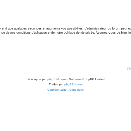
 prend que quelques secondes et augmente vos possibilités. L’administrateur du forum peut
 de nos conditions d’utilisation et de notre politique de vie privée. Assurez-vous de bien lir
N
Développé par
phpBB
® Forum Software © phpBB Limited
Traduit par
phpBB-fr.com
Confidentialité
|
Conditions