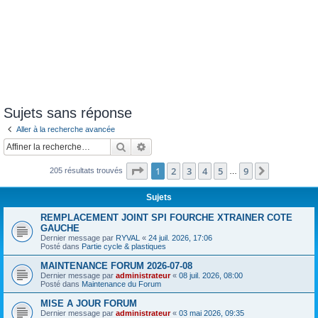
Sujets sans réponse
Aller à la recherche avancée
Rechercher
Recherche avancée
Page
1
sur
9
1
2
3
4
5
9
Suivante
205 résultats trouvés
…
Sujets
REMPLACEMENT JOINT SPI FOURCHE XTRAINER COTE
GAUCHE
Dernier message par
RYVAL
«
24 juil. 2026, 17:06
Posté dans
Partie cycle & plastiques
MAINTENANCE FORUM 2026-07-08
Dernier message par
administrateur
«
08 juil. 2026, 08:00
Posté dans
Maintenance du Forum
MISE A JOUR FORUM
Dernier message par
administrateur
«
03 mai 2026, 09:35