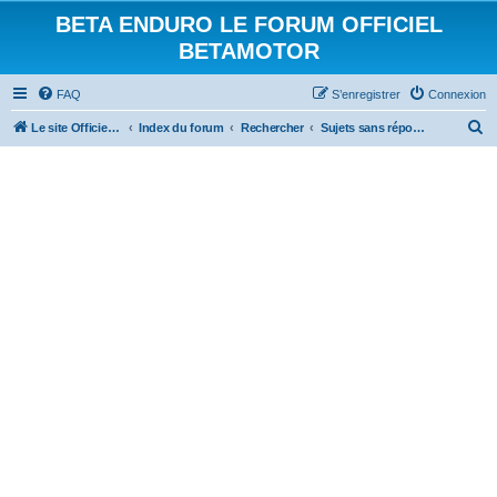
BETA ENDURO LE FORUM OFFICIEL
BETAMOTOR
FAQ
S’enregistrer
Connexion
R
Le site Officiel Beta Enduro
Index du forum
Rechercher
Sujets sans réponse
e
c
h
e
r
c
h
e
r