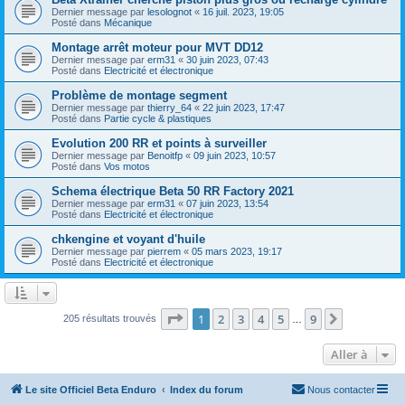
Dernier message par
lesolognot
«
16 juil. 2023, 19:05
Posté dans
Mécanique
Montage arrêt moteur pour MVT DD12
Dernier message par
erm31
«
30 juin 2023, 07:43
Posté dans
Electricité et électronique
Problème de montage segment
Dernier message par
thierry_64
«
22 juin 2023, 17:47
Posté dans
Partie cycle & plastiques
Evolution 200 RR et points à surveiller
Dernier message par
Benoitfp
«
09 juin 2023, 10:57
Posté dans
Vos motos
Schema électrique Beta 50 RR Factory 2021
Dernier message par
erm31
«
07 juin 2023, 13:54
Posté dans
Electricité et électronique
chkengine et voyant d'huile
Dernier message par
pierrem
«
05 mars 2023, 19:17
Posté dans
Electricité et électronique
Page
1
sur
9
1
2
3
4
5
9
Suivante
205 résultats trouvés
…
Aller à
Le site Officiel Beta Enduro
Index du forum
Nous contacter