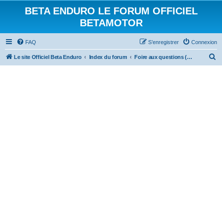
BETA ENDURO LE FORUM OFFICIEL
BETAMOTOR
FAQ
S’enregistrer
Connexion
R
Le site Officiel Beta Enduro
Index du forum
Foire aux questions (Questions posées fréquemment)
e
c
h
e
r
c
h
e
r