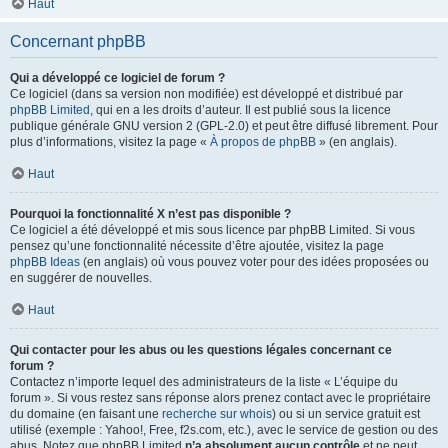
Haut
Concernant phpBB
Qui a développé ce logiciel de forum ?
Ce logiciel (dans sa version non modifiée) est développé et distribué par
phpBB Limited
, qui en a les droits d’auteur. Il est publié sous la licence
publique générale GNU version 2 (GPL-2.0) et peut être diffusé librement. Pour
plus d’informations, visitez la page «
À propos de phpBB
» (en anglais).
Haut
Pourquoi la fonctionnalité X n’est pas disponible ?
Ce logiciel a été développé et mis sous licence par phpBB Limited. Si vous
pensez qu’une fonctionnalité nécessite d’être ajoutée, visitez la page
phpBB Ideas
(en anglais) où vous pouvez voter pour des idées proposées ou
en suggérer de nouvelles.
Haut
Qui contacter pour les abus ou les questions légales concernant ce
forum ?
Contactez n’importe lequel des administrateurs de la liste « L’équipe du
forum ». Si vous restez sans réponse alors prenez contact avec le propriétaire
du domaine (en faisant une
recherche sur whois
) ou si un service gratuit est
utilisé (exemple : Yahoo!, Free, f2s.com, etc.), avec le service de gestion ou des
abus. Notez que phpBB Limited
n’a absolument aucun contrôle
et ne peut